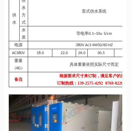
供
水
泵式供水系统
供
方
水
式
水
导电率
0.1~10u S/cm
质
电源
380V Ac3 4W50/60 HZ
AC380V
18.0
22.0
26.0
30.5
33.5
重量
具体重量依照实际尺寸而定
（
）
KG
根据要求尺寸来订制，满足客户的要求
备注
订制热线：
139-2575-4292 0769-8220575