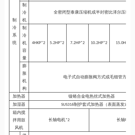
制
全密闭型泰康压缩机或半封密比泽尔压缩机
冷
制
机
冷
制
系
冷
统
机
4HKP*2
5.2HP*2
7.2HP*2
10.2HP*2
15.0HP*2
容
量
膨
胀
电子式自动膨胀阀方式或毛细管方式
机
构
加热器
镍铬合金电热丝式加热器
加湿器
制护套式加热器（表面蒸发式）
SUS316
箱内搅
长轴电机
长轴电机
拌用鼓
*2
风机