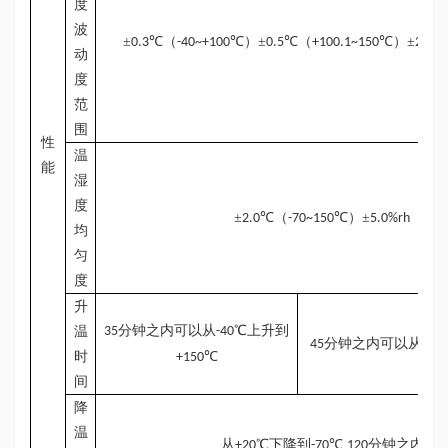
度
波
±
℃（
℃）±
℃（
℃）±
0.3
-40~+100
0.5
+100.1~150
2.5%
动
度
范
围
性
温
能
湿
度
±
℃（
℃）±
2.0
-70~150
5.0%rh
均
匀
度
升
分钟之内可以从
℃上升到
温
35
-40
分钟之内可以从
45
-40
时
℃
+150
间
降
温
从
℃下降到
℃
分钟之内
+20
-70
120