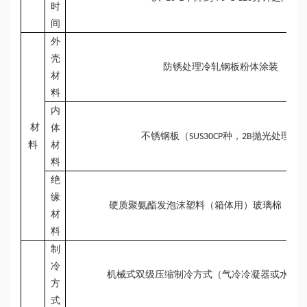
时
间
外
壳
防锈处理冷轧钢板粉体涂装
材
料
内
材
体
不锈钢板（
种，
抛光处理）
SUS30CP
2B
料
材
料
绝
缘
硬质聚氨酯发泡沫塑料（箱体用）玻璃棉
（箱
材
料
制
冷
机械式双级压缩制冷方式（气冷冷凝器或水冷
方
式