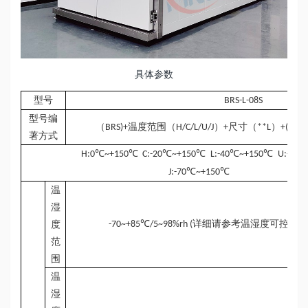
具体参数
型号
BRS-L-08S
型号编
（
温度范围（
）
尺寸（
）
风冷
BRS)+
H/C/L/U/J
+
**L
+(
著方式
℃
℃
℃
℃
℃
℃
H:0
~+150
C:-20
~+150
L:-40
~+150
U:-60
℃
℃
J:-70
~+150
温
湿
℃
详细请参考温湿度可控制范
度
-70~+85
/5~98%rh (
范
围
温
湿