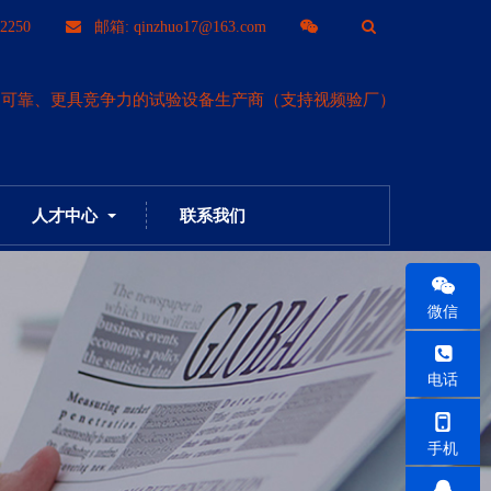
T
2250
邮箱: qinzhuo17@163.com
o
更可靠、更具竞争力的试验设备生产商（支持视频验厂）
g
g
人才中心
联系我们
l
e
微信
S
电话
e
手机
a