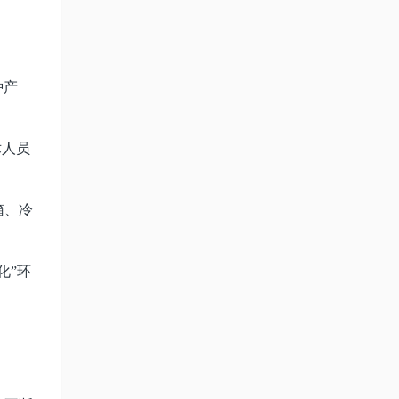
种产
术人员
箱、冷
化”环